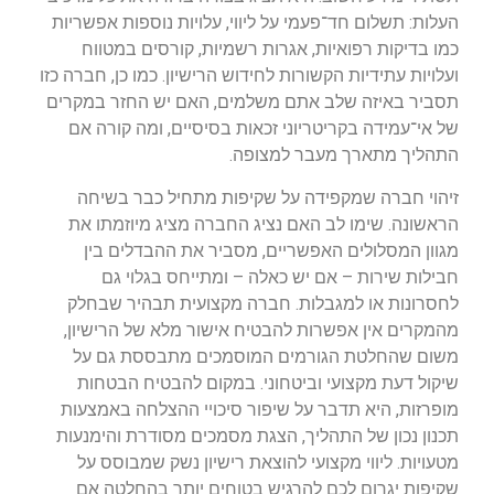
העלות: תשלום חד־פעמי על ליווי, עלויות נוספות אפשריות
כמו בדיקות רפואיות, אגרות רשמיות, קורסים במטווח
ועלויות עתידיות הקשורות לחידוש הרישיון. כמו כן, חברה כזו
תסביר באיזה שלב אתם משלמים, האם יש החזר במקרים
של אי־עמידה בקריטריוני זכאות בסיסיים, ומה קורה אם
התהליך מתארך מעבר למצופה.
זיהוי חברה שמקפידה על שקיפות מתחיל כבר בשיחה
הראשונה. שימו לב האם נציג החברה מציג מיוזמתו את
מגוון המסלולים האפשריים, מסביר את ההבדלים בין
חבילות שירות – אם יש כאלה – ומתייחס בגלוי גם
לחסרונות או למגבלות. חברה מקצועית תבהיר שבחלק
מהמקרים אין אפשרות להבטיח אישור מלא של הרישיון,
משום שהחלטת הגורמים המוסמכים מתבססת גם על
שיקול דעת מקצועי וביטחוני. במקום להבטיח הבטחות
מופרזות, היא תדבר על שיפור סיכויי ההצלחה באמצעות
תכנון נכון של התהליך, הצגת מסמכים מסודרת והימנעות
מטעויות. ליווי מקצועי להוצאת רישיון נשק שמבוסס על
שקיפות יגרום לכם להרגיש בטוחים יותר בהחלטה אם