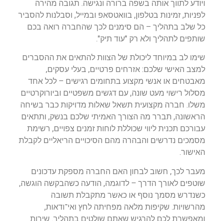
ויודע לתווך אותה בשפה ברורה ונגישה. תגובה מהירה
לפניות, זמינות בטלפון, בוואטסאפ ובמייל, וסבלנות להסביר
כל שלב בתהליך – הם סימנים לכך שהחברה רואה בכם
שותפים לתהליך ולא רק "עוד תיק".
שימו לב במיוחד ליכולת של הצוות להתאים את ההסברים
למצב האישי שלכם: אזרחים פרטיים, בעלי עסקים,
מאבטחים או אנשי מקצוע בתחומים רגישים – לכל אחד
מסלול רישוי מעט שונה, עם דגשים משפטיים וביורוקרטיים
משלו. חברה מקצועית תשאל שאלות מדויקות כבר בשיחה
הראשונה, תברר מה הצורך האמיתי שלכם בנשק, ותתאים
עבורכם תכנית ליווי שכוללת לוחות זמנים צפויים, רשימת
מסמכים נדרשים והבהרה מהם הסיכויים הריאליים לקבלת
האישור.
מעבר לכך, חשוב לבחון האם החברה מספקת עדכונים
שוטפים לאורך הדרך – לדוגמה, הודעה כשהבקשה הוגשה,
כשנדרש מסמך נוסף או כאשר מתקבלת תשובה
מהרשויות. שקיפות מלאה מפחיתה לחץ ואי־ודאות,
ומאפשרת לכם להרגיש שאתם שולטים בתהליך. שירות