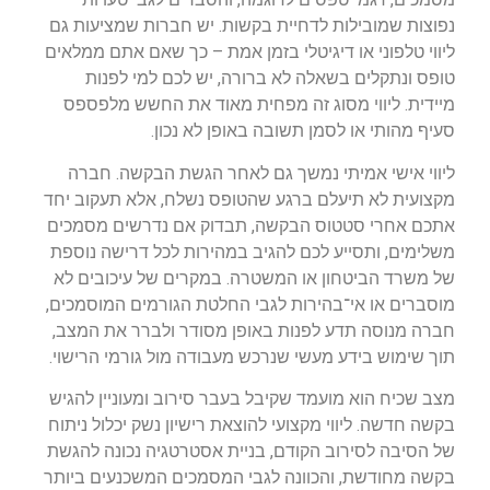
נפוצות שמובילות לדחיית בקשות. יש חברות שמציעות גם
ליווי טלפוני או דיגיטלי בזמן אמת – כך שאם אתם ממלאים
טופס ונתקלים בשאלה לא ברורה, יש לכם למי לפנות
מיידית. ליווי מסוג זה מפחית מאוד את החשש מלפספס
סעיף מהותי או לסמן תשובה באופן לא נכון.
ליווי אישי אמיתי נמשך גם לאחר הגשת הבקשה. חברה
מקצועית לא תיעלם ברגע שהטופס נשלח, אלא תעקוב יחד
אתכם אחרי סטטוס הבקשה, תבדוק אם נדרשים מסמכים
משלימים, ותסייע לכם להגיב במהירות לכל דרישה נוספת
של משרד הביטחון או המשטרה. במקרים של עיכובים לא
מוסברים או אי־בהירות לגבי החלטת הגורמים המוסמכים,
חברה מנוסה תדע לפנות באופן מסודר ולברר את המצב,
תוך שימוש בידע מעשי שנרכש מעבודה מול גורמי הרישוי.
מצב שכיח הוא מועמד שקיבל בעבר סירוב ומעוניין להגיש
בקשה חדשה. ליווי מקצועי להוצאת רישיון נשק יכלול ניתוח
של הסיבה לסירוב הקודם, בניית אסטרטגיה נכונה להגשת
בקשה מחודשת, והכוונה לגבי המסמכים המשכנעים ביותר