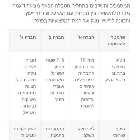
המסמכים והשלבים בתהליך. הטבלה הבאה מציעה דוגמה
מבנית להשוואה בין חברות, עם דגש על שירותי ייעוץ
והכוונה לרישיון נשק ועל רמת המקצועיות בפועל.
פרמטר
חברה א'
חברה ב'
חברה ג'
להשוואה
ניסיון
מעל 10
5–7 שנות
חברה
מקצועי
שנות ניסיון,
ניסיון,
צעירה,
בתחום
התמחות
דגש על
ניסיון
רישוי הנשק
בפרופילים
מאבטחים
מצטבר של
אזרחיים
ועובדי
הצוות
ובאזורי
מוסדות
מתחומים
עדיפות
חינוך
משיקים
לאומית
(ביטחון,
משפט)
היקף
ליווי מלא
התמקדות
ייעוץ נקודתי
שירותי
משלב
בהגשת
ופגישות