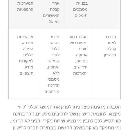
בבניית
אחר
המערכות
מסמכים
קבלת
הרפואיות
תומכים
האישורים
בפועל
הדרכה
הסבר כתוב
מידע
אין שירות
לאחר
ומפורט על
בסיסי
מובנה;
קבלת
חובת
בלבד
הפניה
הרישיון
אחזקה
לגבי
כללית
בטוחה,
שימוש
למקורות
חידושים
ואחסון,
מידע
והארכות
ללא
חיצוניים
מסמכי
הדרכה
מורחבים
הטבלה מדגימה כיצד ניתן לפרק את המושג הכללי "ליווי
מקצועי להוצאת רישיון נשק" לרכיבים מעשיים. דרך בחינה
כזו תסייע לכם להבין מי מציע שירות מקיף ורציני לאורך זמן,
ומי מתמקד בעיקר בשלב ההגשה. בבחירת חברה לרישיון