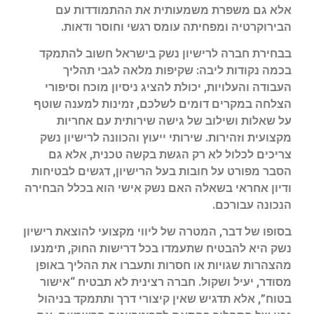
אלא גם משפרת משמעותית את ההתמודדות עם
הבירוקרטיה ומפחיתה עומס רגשי וחוסר ודאות.
בבחירת חברה לרישיון נשק בישראל חשוב להתמקד
בכמה נקודות ליבה: שקיפות מלאה לגבי תהליך
העבודה והעלויות, יכולת להציג ניסיון מוכח וסיפורי
הצלחה במקרים דומים לשלכם, זמינות למענה שוטף
על שאלות ושילוב של גישה שירותית עם אחריות
מקצועית וזהירות. שירותי ייעוץ והכוונה לרישיון נשק
צריכים לכלול לא רק הגשת בקשה טכנית, אלא גם
הסבר מפורט על חובות בעל הרישיון, דגשים לבטיחות
ודיון אחראי בשאלה האם נשק אישי הוא בכלל הבחירה
הנכונה עבורכם.
בסופו של דבר, המטרה של ליווי מקצועי להוצאת רישיון
נשק היא להבטיח שתעמדו בכל דרישות החוק, תימנעו
מהצהרות שגויות או חסרות ותעברו את ההליך באופן
מסודר, יעיל ושקול. חברה רצינית לא תבטיח “אישור
בטוח”, אלא תדגיש שאין קיצורי דרך ותתמקד בניהול