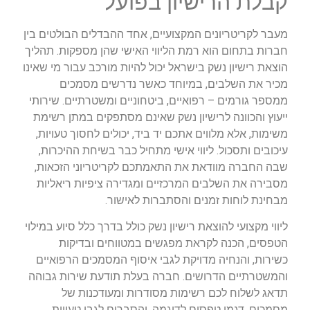
קבלת הרישיון בפועל
מעבר לקריטריונים המקצועיים, אחד ההבדלים הבולטים בין
חברות בתחום הוא רמת הליווי האישי שהן מספקות. תהליך
הוצאת רישיון נשק בישראל יכול להיות מורכב עבור מי שאינו
מכיר את השלבים, במיוחד כאשר נדרשים מסמכים
ממספר גורמים – רפואיים, ביטחוניים ומשטרתיים. שירותי
ייעוץ והכוונה לרישיון נשק שאינם מסתפקים במתן רשימת
משימות, אלא מלווים אתכם יד ביד, יכולים לחסוך טעויות,
עיכובים ותסכול. ליווי אישי מתחיל כבר בשיחת ההיכרות,
שבה החברה מוודאת את התאמתכם לקריטריוני הזכאות,
מסבירה את השלבים המרכזיים ומגדירה ציפיות ריאליות
מבחינת לוחות זמנים והסתברות לאישור.
ליווי מקצועי להוצאת רישיון נשק כולל בדרך כלל סיוע במילוי
הטפסים, הכנה לקראת מפגשים במטווחים ובדיקות
כשירות, והנחיה מדויקת לגבי איסוף המסמכים הרפואיים
והמשטרתיים הדרושים. חברה בעלת תודעת שירות גבוהה
תדאג לשלוח לכם רשימות מסודרות ומעודכנות של
מסמכים, דגמי טפסים לדוגמה, והסברים לגבי טעויות