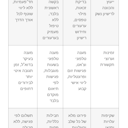
ייעוץ
בדיקת
בקשה
חד־פעמיות,
והכוונה
זכאות,
ראשונית
ללא ליווי
לרישיון נשק
מילוי
בלבד,
שוטף לכל
טפסים,
ללא
אורך הדרך
ערעורים
טיפול
וחידוש
מעמיק
רישיון
בערעורים
זמינות
מענה
מענה
מענה
וערוצי
טלפוני
טלפוני
בעיקר
תקשורת
וצ'אט,
בשעות
בדוא"ל, זמן
פגישות זום
מוגבלות,
תגובה איטי
ופרונטליות,
פגישות
יותר
ליווי אישי
לפי
לבירורים
קבוע
תיאום
דחופים
מוקדם
בלבד
שקיפות
פירוט מלא
חבילות
תשלום לפי
עלויות
של כל שלב
כלליות,
פגישה, ללא
ותנאי
והעלויות
פחות
חבילה