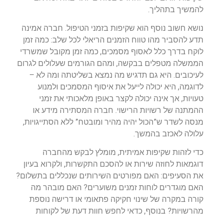
להמשיך בתהליך.
נושא חשוב נוסף הוא שקיפות בזמני הטיפול. חברה אמינה
תדע להסביר מהו טווח הזמנים הריאלי לכל שלב: כמה זמן
לוקח בדרך כלל לאסוף מסמכים, כמה זמן מקובל שמשרדי
הממשלה מטפלים בבקשה, ומהם הגורמים שעלולים לגרום
לעיכובים. היא גם תדגיש מה נמצא בשליטתה ומה לא –
לדוגמה, היא יכולה לייעל את איסוף המסמכים ולמנוע
טעויות, אך אינה יכולה לקצר באופן מלאכותי את זמני
ההמתנה של רשויות הרישוי. חברה המסתירה מידע או
מנסה לשדר ש”הכול יהיה מהיר ומובטח” ללא הסתייגויות,
עלולה לאכזב בהמשך.
כדי לזהות שקיפות אמיתית, מומלץ לבקש מהחברה
דוגמאות לחוזה שירות או להסכם התקשרות, ולקרוא בעיון
את הסעיפים: האם מפורטים השירותים שנכללים בתשלום?
האם מוגדרים לוחות זמנים משוערים? האם מובהר מה
קורה במקרה של שינוי חקיקה פתאומי או דרישה נוספת
מהרשויות? בנוסף, כדאי לחפש חוות דעת של לקוחות