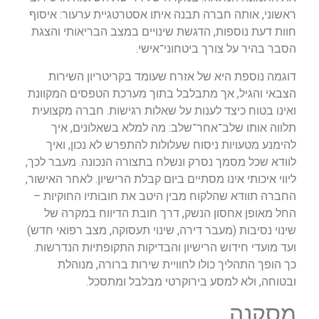
ראשוני, אותה חברה תבנה איתו אסטרטגיית ערעור: איסוף
חוות דעת נוספות, הדגשת שינויים במצב הבריאותי והצגת
הסבר בהיר על צורך ביטחוני־אישי.
דוגמה נוספת היא של אזרח שעומד בקריטריון השירות
הצבאי והגיל, אך מתבלבל בתוך מערכת הטפסים המקוונת
ואינו בטוח כיצד לענות על שאלות רגישות. חברה מקצועית
תלווה אותו שלב־אחר־שלב: מה למלא בשאלונים, איך
להימנע מטעויות ניסוח שעלולות להתפרש לא נכון, ואיך
לוודא שכל מסמך נסרק ונשלח בתצורה הנכונה. מעבר לכך,
ליווי איכותי אינו מסתיים ביום קבלת הרישיון. לאחר האישור,
החברה תוודא שהלקוח מבין היטב את חובותיו החוקיות –
החל מאופן אחסון הנשק, דרך חובת הדיווח במקרה של
שינוי נסיבות (מעבר דירה, שינוי תעסוקה, מצב רפואי חדש)
ועד מועדי חידוש הרישיון והבדיקות התקופתיות הנדרשות.
כך הופך התהליך כולו לחוויית שירות ברורה, מנוהלת
ובטוחה, ולא למסע בירוקרטי מבלבל ומתסכל.
מסקנה