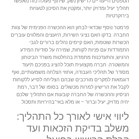
הטפסים הייעודיים לרישיון נשק. שיתוף פעולה כזה מאפשר
תהליך יעיל ומדויק יותר, ומקטין את הסיכון לטעויות
בירוקרטיות.
פרמטר נוסף שכדאי לבחון הוא ההכשרה הפנימית של צוות
החברה. בדקו האם נציגי השירות, היועצים והמלווים עוברים
הכשרות שוטפות, האם קיימים נהלים ברורים לגבי
התמודדות עם פניות לקוחות, שמירה על סודיות המידע
הרגיש, והתעדכנות מתמדת בהחלטות משרד הביטחון
והמשטרה. חברה מקצועית תוכל להציג בפניכם תיעוד
מסודר של תהליכי העבודה, אחוזי הצלחה משמעותיים, ואף
דוגמאות למקרים מורכבים שבהם הצליחה לסייע ללקוחות
לקבל את הרישיון למרות מכשולים. בסופו של דבר, רמת
הניסיון וההכשרה של החברה קובעות אם התהליך שלכם
יהיה מדויק, יעיל וברור – או מלא באי־בהירויות ותסכול.
ליווי אישי לאורך כל התהליך:
משלב בדיקת הזכאות ועד