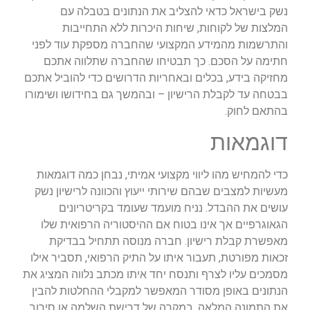
נשק בישראל כדאי להצליב את הנתונים בטבלה עם
המלצות של לקוחות, שיחות היכרות ללא התחייבות
והתרשמות מהמידע המקצועי שהחברה מספקת עוד לפני
חתימה על הסכם. כך תבטיחו שהחברה שתלווה אתכם
מחזיקה בידע, בכלים ובאחריות הדרושים כדי להוביל אתכם
בבטחה עד לקבלת הרישיון – ובהמשך גם בחידושו ושימורו
בהתאם לחוק.
דוגמאות
כדי להמחיש מהו ליווי מקצועי אמיתי, נבחן כמה דוגמאות
מעשיות למצבים שבהם שירותי ייעוץ והכוונה לרישיון נשק
עושים את ההבדל. נניח מועמד שעומד בקריטריונים
הגאוגרפיים אך אינו בטוח אם ההיסטוריה הרפואית שלו
מאפשרת קבלת רישיון. חברה מנוסה תתחיל בבדיקת
זכאות מפורטת, תעבור איתו על התיק הרפואי, תסביר אילו
מסמכים עליו לצרף ותנסח יחד איתו מכתב נלווה המציג את
הנתונים באופן מסודר המאפשר למקבלי ההחלטות להבין
את התמונה המלאה. במקרה של דרישת השלמה או סירוב