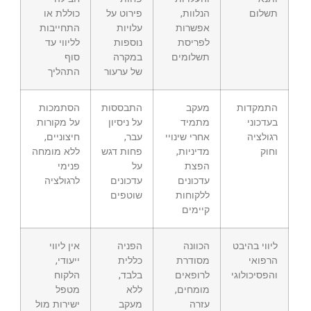
תשלום
הנלוות,
פירוט על
כוללת או
אפשרות
עלויות
התחייבות
לפריסת
נוספות
לליווי עד
תשלומים
במקרה
סוף
של ערעור
התהליך
התמקדות
מעקב
התבססות
הסתמכות
בעדכוני
מתמיד
על ניסיון
על מקורות
רגולציה
אחרי שינויי
עבר,
חיצוניים,
וחוק
מדיניות,
פחות דגש
ללא מומחה
הפצת
על
פנימי
עדכונים
עדכונים
לרגולציה
ללקוחות
שוטפים
קיימים
ליווי בהיבט
הכוונה
הפניה
אין ליווי
הרפואי
מסודרת
כללית
ייעודי,
והפסיכולוגי
לרופאים
בלבד,
הלקוח
מומחים,
ללא
מטפל
עזרה
מעקב
ישירות מול