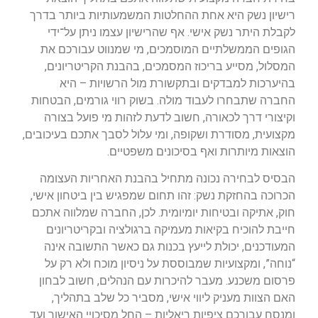
רישיון נשק היא אחת ההחלטות המשמעותיות ביותר בדרך
לקבלת היתר נשק אישי. אף שהרישיון עצמו ניתן על־ידי
הגופים הממשלתיים המוסמכים, מי שמנווט עבורכם את
המסלול, מסייע בריכוז המסמכים, בהבנת הקריטריונים,
בהיערכות למבדקים ובתקשורת מול הרשויות – היא
החברה שתבחרו לעבוד מולה. בשוק רווי גורמים, הבטחות
וקיצורי דרך לכאורה, חשוב לדעת לזהות מי פועל בצורה
מקצועית, מסודרת ושקופה, ומי עלול לסבך אתכם בעיכובים,
הוצאות מיותרות ואף בסיכונים משפטיים.
הבסיס לבחירה נכונה מתחיל בהבנת האחריות העצומה
הכרוכה בהחזקת נשק: זהו תחום שמפגיש בין ביטחון אישי,
חוק, אתיקה ובטיחות יומיומית. לכן, החברה שמלווה אתכם
חייבת להוכיח בקיאות מעמיקה ברגולציה ובקריטריונים
המעודכנים, יכולת לייעץ בכנות גם כאשר התשובה אינה
“נוחה”, ומקצועיות שמבוססת על ניסיון מוכח ולא רק על
פרסום משכנע. מעבר להיכרות עם הנהלים, חשוב לבחון
האם הצוות מעניק ליווי אישי, מסביר כל שלב בתהליך,
ומנסח עבורכם ציפיות ריאליות – החל מסיכויי האישור ועד