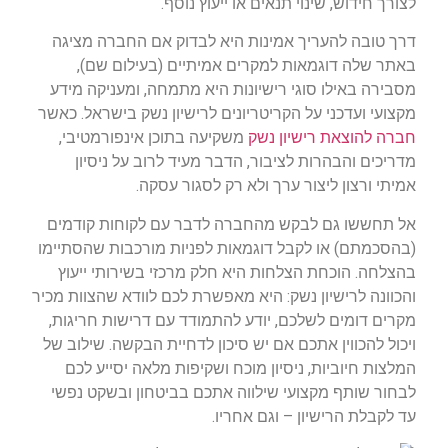
לצורך חידוש, שינוי תנאים או ייעוץ נוסף.
דרך טובה להעריך אמינות היא לבדוק אם החברה מציגה
באתר שלה דוגמאות למקרים אמיתיים (בעילום שם),
מסבירה באילו סוגי רישיונות היא מתמחה, ומעניקה מידע
מקצועי ועדכני על הקריטריונים לרישיון נשק בישראל. כאשר
חברה להוצאת רישיון נשק
משקיעה בתוכן אינפורמטיבי,
מדריכים והבהרות לציבור, הדבר מעיד לרוב על ניסיון
אמיתי ורצון ליצור ערך ולא רק לסגור עסקה.
אל תחששו גם לבקש מהחברה לדבר עם לקוחות קודמים
(בהסכמתם) או לקבל דוגמאות לפניות מורכבות שהסתיימו
בהצלחה. הוכחת הצלחות היא חלק מרכזי בשירותי ייעוץ
והכוונה לרישיון נשק: היא מאפשרת לכם לוודא שהצוות מכיר
מקרים דומים לשלכם, יודע להתמודד עם דרישות חריגות,
ויכול להכווין אתכם אם יש סיכון לדחיית הבקשה. שילוב של
המלצות חיוביות, ניסיון מוכח ושקיפות מלאה יסייע לכם
לבחור שותף מקצועי שילווה אתכם בביטחון ובשקט נפשי
עד לקבלת הרישיון – וגם אחריו.