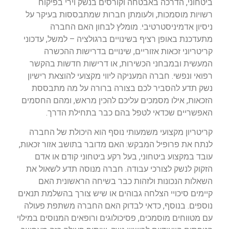
ביטחוני, הדרכה באבטחה וקורסים בנשק וירי בפיקוח
רשויות מוסמכות, ולעומתן חברות שמתבססות בעיקר על
ניסיון אדמיניסטרטיבי. מומלץ לבחון האם החברה
מתעדכנת באופן רציף בשינויים ברגולציה – למשל, עדכוני
קריטריוני זכאות אזוריים, שינויים בדרישות ההכשרה
המעשית ובמבחני הכשירות, או דרישות חדשות בהקשר
רפואי ונפשי. חברה המעניקה ליווי מקצועי להוצאת רישיון
נשק תדע להסביר לכם בצורה ברורה על מה מתבססת
הזכאות, אילו מסמכים עליכם להכין מראש, ומהם החסמים
האפשריים שכדאי לטפל בהם כבר בתחילת הדרך.
קריטריון מקצועי משמעותי נוסף הוא היכולת של החברה
לנתח את פרופיל המבקש: האם מדובר בתושב אזור זכאות,
עובד במקצוע ביטחוני, בעל רקע ביטחוני קודם או אדם
הזקוק לנשק לצורכי עבודה. חברה מנוסה תדע לשאול את
השאלות הנכונות ולזהות כבר בשיחה הראשונית האם
קיימים סיכויי הצלחה גבוהים או שיש צורך בהשלמת תנאים
נוספים. בנוסף, כדאי לבדוק האם החברה משתפת פעולה
עם מטווחים מוסמכים, פסיכולוגים ורופאים המנוסים במילוי