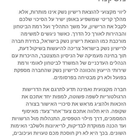
ליווי מקצועי להוצאת רישיון נשק אינו מותרות, אלא
מהלך קריטי שמשפיע באופן ישיר על הסיכוי שלכם
לקבל את הרישיון, על משך התהליך ועל רמת הביטחון
והבהירות לאורך כל הדרך. כאשר ניגשים למשימה
מורכבת כמו הוצאת רישיון נשק בישראל, בחירת חברה
לרישיון נשק בישראל צריכה להיעשות בשיקול דעת,
תוך בחינה מעמיקה של הניסיון המצטבר, ההיכרות עם
הנהלים העדכניים של המשרד לביטחון לאומי ורמת
שירותי הייעוץ והכוונה לרישיון נשק שהחברה מספקת
בפועל ולא רק מבטיחה בפרסומים.
חברה מקצועית ואמינה תדע לתרגם את הדרישות
הרגולטוריות לשפה פשוטה, למפות יחד אתכם את
הזכאות ולהציג מראש את סיכויי האישור בצורה
שקופה. היא תלווה אתכם צעד־אחר־צעד: מאיסוף
המסמכים, דרך מילוי הטפסים, התנהלות מול הרשויות
ועד הכנה ממוקדת לבדיקות, לריאיונות ולשלבי האימות
השונים. בכך היא לא רק חוסכת מכם טעויות ועיכובים,