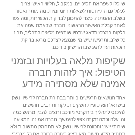
שיוכלו לשפר את הסיכויים. במקביל, הליווי האישי צריך
לכלול גם התייחסות לשאלות היומיומיות: מה מותר ואסור
בשלב ההמתנה, כיצד להתכונן לבדיקות הכשירות, ומה צפוי
לאחר קבלת האישור הראשוני. חברה שבאמת שמה את
הלקוח במרכז תדאג שתהיו שותפים מלאים לתהליך, תבינו
כל שלב, ותרגישו שיש מי שנמצא לצדכם מרגע בדיקת
הזכאות ועד לרגע שבו הרישיון בידיכם.
שקיפות מלאה בעלויות ובזמני
הטיפול: איך לזהות חברה
אמינה שלא מסתירה מידע
אחד הנושאים הרגישים ביותר בבחירת חברה לרישיון נשק
בישראל הוא סוגיית השקיפות. לקוחות רבים חוששים
להיכנס לתהליך בירוקרטי מורכב ורוצים להבין מראש כמה
זה יעלה וכמה זמן זה צפוי להימשך. חברה אמינה, המציעה
שירותי ייעוץ והכוונה לרישיון נשק, לא תתחמק מתשובות ולא
תסתיר מידע חשוב. היא תציג בצורה ברורה את כל מרכיבי