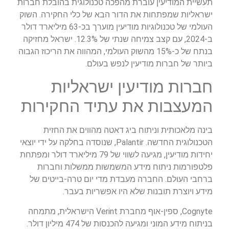
תעשיית המודיעין עוברת מהפכה טכנולוגית בהובלת חברות
ישראליות שמפתחות את הדור הבא של כלי החקירה. השוק
העולמי של טכנולוגיות מודיעין מוערך בכ-63 מיליארד דולר
ב-2024, עם קצב צמיחה שנתי של 12.3%. ישראל מחזיקה
בנתח של כ-15% מהשוק העולמי, המהווה את הריכוז הגבוה
ביותר של חברות מודיעין לנפש בעולם.
חברות מודיעין ישראליות
המעצבות את עתיד החקירות
בינה מלאכותית וניתוח ביג דאטה מהווים את החזית
הטכנולוגית החדשה. Palantir, שנוסדה בחלקה על ידי יוצאי
יחידות מודיעין, מגיעה לשווי של 79 מיליארד דולר ומפתחת
פלטפורמות ניתוח מידע המשמשות ממשלות וחברות
ברחבי העולם. החברה מעבדת מדי יום טרה-בייטים של
מידע ויוצרת תובנות שלא היו אפשריות בעבר.
Cognyte, ספין-אוף מחברת Verint הישראלית, מתמחה
בניתוח מידע המוני ומגיעה להכנסות של 474 מיליון דולר.