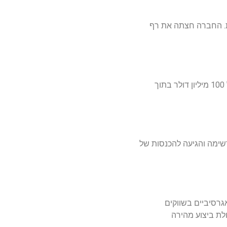
ה מלאכותית. החברה חצתה את רף
AppsFlyer, שנוסדה ב-2011, הפכה למובילה עולמית במדידה ואנליטיקה של אפליקציות מובייל. החברה הגיעה למחזור של מעל 100 מיליון דולר בתוך
ת מרשימה והגיעה להכנסות של
גרסיביים בשווקים
לת ביצוע מהירה