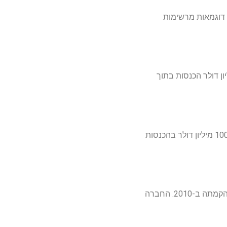
דוגמאות מרשימות
-2012, הפכה למובילה עולמית בתחום ניהול הפרויקטים והצוותים. החברה צמחה מאפס ל-161.1 מיליון דולר הכנסות בתוך
Wix, שהחלה את דרכה ב-2006, זינקה במהירות שיא בתחום בניית האתרים. תוך פחות מחמש שנים, החברה חצתה את רף ה-100 מיליון דולר בהכנסות
IronSource, המתמחה בפתרונות מונטיזציה למפתחי אפליקציות, הגיעה להכנסות של מעל 100 מיליון דולר בתוך שלוש שנים מהקמתה ב-2010. החברה