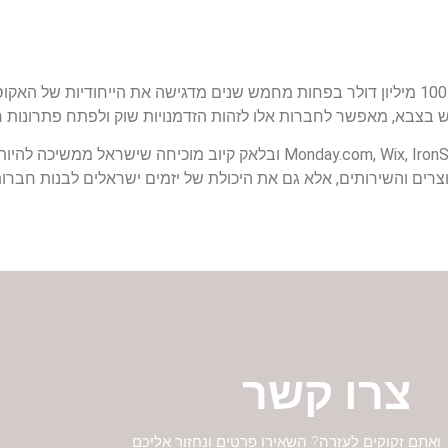
התופעה של חברות ישראליות שצומחות במהירות מ-0 ל-100 מיליון דולר בפחות מחמש שנים מדגישה את הייח
כש בצבא, מאפשר לחברות אלו לזהות הזדמנויות שוק ולפתח פתרונות 
הצלחתן של חברות כמו Monday.com, Wix, IronSource, SentinelOne, AppsFlyer ובלאק קיוב 
רים והשירותים, אלא גם את היכולת של יזמים ישראלים לבנות חברות
צרו קשר
ואתם זקוקים לעזרה? השאירו פרטים ונחזור אליכם