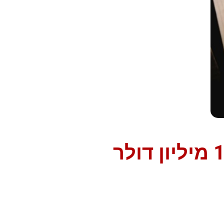
המרוץ לצמרת: חברות ישראליות שצמחו מ-0 ל-100 מיליון דולר