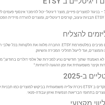
יגיטליים ב ETSY
בניגוד למוצרים פיזיים, מוצר דיגיטלי יכול להימכר אינסוף פעמים ללא 
הסיבה שרבים בוחרים להקים חנות למוצרים דיגיטליים ב ETSY תבניות עיצוב, קורסים דיגיטליים, ומוצרים להו
יזמים להצליח
התמחתה בהקמה וליווי של נכסים דיגיטליים מניבים בפלטפורמת ETSY. החברה מל
המוצרים, ועד לייעול תהליכי המכירה והשיווק.
ETSY בעזרת מומנטום שיא, לא האמנתי שתוך חודשיים נגיע למכירות של אלפי דולרים בח
יקרות וקיצר משמעותית את זמן ההגעה לרווחיות."
ם ב-2025
בשנת 2025, מוצרים דיגיטליים זוכים לפופולריות חסרת תקדים ב ETSY ניכרת עלייה משמעותית בביקוש למ
 מוצרים בתחומי הבריאות הנפשית ואיזון עבודה-פנאי.
ווי מקצועי