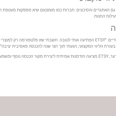
ם האתגרים והסיכונים. חברות כמו מומנטום שיא מספקות מעטפת הג
עילות החנות.
ה
רן, מהנדס תוכנה במקצועו, הקים חנות למוצרי תכנות לימודיים: "ETSY הפתיעה אותי לטובה. חשבתי שזו 
 בעזרת הליווי המקצועי, הגעתי תוך חצי שנה להכנסה פאסיבית יציבה".
בעידן שבו יוקר המחיה מאמיר והביטחון התעסוקתי מתערער, ETSY מציעה הזדמנות אמיתית ליצירת מקור 