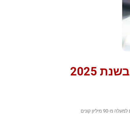
בעידן הדיגיטלי המתפתח במהירות, פלטפורמת ETSY הפכה למוקד משיכה עבור יזמים המחפשים להקים נכס דיגיטלי מניב. עם למעלה מ-90 מיליון קונים