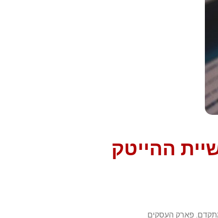
יית ההייטק
מתקדם. פארק העסקים