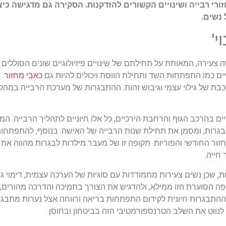
זורי רבייה ושינויים הקשורים להזדקנות. הסקירה גם מדגישה כיצד
 נשים.
צעירה, המאותת על תחילתם של שינויים פיזיולוגיים שונים הסוללים 
ים כמו התפתחות השד ותחילת הווסת ויכולים להיות גם
כאבי מחזור
. 
רכבת של גילוי עצמי וגיבוש זהות. ההתבגרות של מערכת הרבייה במה
יים בהרכב הגוף והרחבת הירכיים, כל אלו חיוניים לתהליך הרבייה. המ
גרות, ומסמן את תחילת שנות הרבייה של האישה. בנוסף, להתפתחות
חזור החודשי והפוריות. תקופה זו של מעבר מילדות לבגרות מהווה את
חייה.
שכן נשים צעירות מתמודדות עם סוגיות של הערכה עצמית, דימוי גו
פה הסוערת הזו ממילא, ולהדגיש את הצורך בתמיכה והדרכה מהורים, 
התבגרות חיונית לקידום התפתחות בריאה ורווחה אצל נערות מתבגרות.
לנווט את השלב הטרנספורמטיבי הזה בביטחון ובחוסן.