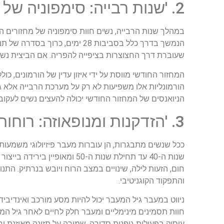
2. 'שנות רבייה: סימפוניה של מחזורים'
במהלך שנות הרבייה, נשים חוות סימפוניה של מחזורים המת
הנמשך בדרך כלל בסביבות 28 ימי
שעוברת דרך החצוצרות בציפייה להפריה. אם הביצית נשאר
המחזור החודשי מווסת על ידי איזון עדין של הורמונים, כו
הורמונליות אלו משפיעות לא רק על מערכת הרבייה אלא ג
הניואנסים של המחזור החודשי יכולה להעצים נשים לעקוב 
3. 'הזדקנות ומנופאוזה: רוחות השינוי?'
ככל שנשים מתבגרות, הן עוברות מעבר פיזיולוגי משמעו
שנות ה-40 עד תחילת שנות ה-50
חום, הזעות לילה, שינויים במצב הרוח ויובש בנרתיק. הת
והתפקוד הקוגניטיבי.
ניווט במעבר גיל המעבר יכול להיות מסע מורכב ואינדיבי
חוות תסמינים מינימליים ומעבר חלק לחיים לאחר גיל המ
עיסוק בפעילות גופנית סדירה, שמירה על תזונה מאוזנת ו