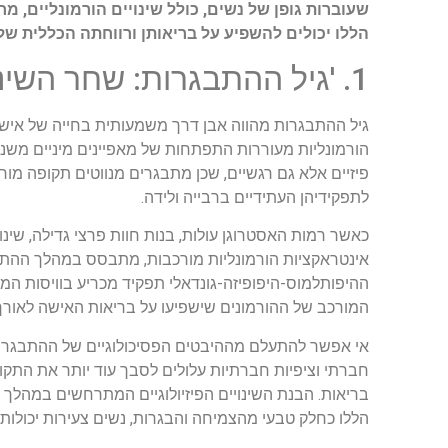
שעוברות גופן של נשים, כולל שינויים הורמונליים, מח
הללו יכולים להשפיע על בריאותן ורווחתה הכללית של
1. 'גיל ההתבגרות: שחר השינוי'
גיל ההתבגרות מהווה אבן דרך משמעותית בחייה של אישה 
הורמונליות מעוררות התפתחות של מאפיינים מיניים משני
פיזיים אלא גם רגשיים, שכן מתבגרים מנווטים תקופה מו
לתפקידיהן העתידיים ברבייה ולידה.
כאשר רמות האסטרוגן עולות, בנות חוות פרצי גדילה, שינו
אינטראקציות הורמונליות מורכבות, מתבסס במהלך ההתב
ההיפותלמוס-היפופיזה-גונדאלי תפקיד מכריע בוויסות המ
המורכב של ההורמונים שישפיעו על בריאות האישה לאורך 
אי אפשר להתעלם מההיבטים הפסיכולוגיים של ההתבגרות, 
חברתי וציפיות חברתיות עלולים לסבך עוד יותר את התקו
בריאות. הבנת השינויים הפיזיולוגיים המתרחשים במהלך ה
הללו כחלק טבעי מהצמיחה והבגרות, נשים צעירות יכולות 