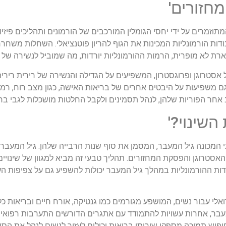
וזמרים על ידי יחסי הגומלין המורכבים של הורמונים ותהליכים פיזיול
ם, כרוך בסדרה של תנודות הורמונליות המכינות את הגוף להריון פוטנציאלי. השחלות 
ת לא מופרית, הרמות ההורמונליות יורדות, מה שמוביל לנשירה של ר
לל אסטרוגן ופרוגסטרון, המשפיעים על הגדילה והנשירה של רירית רירי
ם משפיעות על היבטים אחרים של בריאות האישה, כגון מצב רוח, רמו
אחר הפוריות שלהן, לנהל תסמינים ולקבל החלטות מושכלות לגבי ברי
תי המכונה גיל המעבר, המסמן את סוף שנות הרבייה שלהן. גיל המעב
 ומאופיין בירידה בייצור האסטרוגן והפסקת המחזורים. תהליך טבעי זה מביא למגוון של שינ
נודות ההורמונליות במהלך גיל המעבר יכולות להשפיע גם על צפיפות ה
דואלי עבור נשים, המושפע מגורמים כמו גנטיקה, אורח חיים ובריאות 
עבר, אחרות עשויות להתמודד עם אתגרים הדורשים התערבות רפואית א
חיפוש תמיכה מספקי שירותי בריאות יכולים לעזור לנשים לנהל את ה