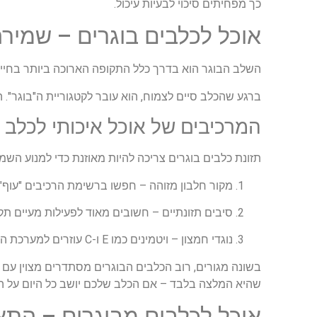
כך מפחיתים סיכוי לבעיות עיכול.
אוכל לכלבים בוגרים – שמירה ע
השלב הבוגר הוא בדרך כלל התקופה הארוכה ביותר בחיי הכ
ברגע שהכלב סיים לצמוח, הוא עובר לקטגוריית ה"בוגר". 
המרכיבים של אוכל איכותי לכלב ב
תזונת כלבים בוגרים צריכה להיות מאוזנת כדי למנוע השמ
מקור חלבון מזוהה –
חפשו ברשימת הרכיבים "עוף", "
סיבים תזונתיים –
חשובים מאוד לפעילות מעיים תקי
נוגדי חמצון
– ויטמינים כמו E ו-C עוזרים למערכת החיסון להישאר חזקה מול מחלות.
בשונה מגורים, רוב הכלבים הבוגרים מסתדרים מצוין עם 
שהיא המלצה בלבד – אם הכלב שלכם יושב כל היום על ה
אוכל לכלבים מבוגרים – התא