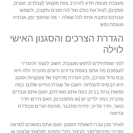
מעצבת מנוסה תדע להרכיב צוות מקצועי (קבלנים, יועצים,
ספקים), לנהל את כולם מול לוח זמנים ותקציב, ולשמש
עבורכם כתובת אחת לכל שאלה – מה שחוסך זמן, אנרגיה
ועוגמת נפש.
הגדרת הצרכים והסגנון האישי
לוילה
לפני שמתחילים לחפש מעצבת, חשוב לעצור ולהגדיר
לעצמכם מה אתם באמת צריכים ורוצים מהבית. וילה היא
נכס גדול ומורכב, ולכן הגדרה מדויקת של פונקציות וסגנון
היא הבסיס להצלחה. חשבו על שגרת החיים שלכם: כמה
נפשות גרות בבית, כמה אתם מארחים, האם אתם עובדים
מהבית, כמה ילדים יש (או מתוכננים), האם נדרש חדר
כושר, חדר מדיה, יחידת מתבגר, סוויטת הורים מבודדת
וכדומה.
לאחר מכן עברו לשאלת הסגנון: האם אתם נמשכים למראה
מודרני ומינימליסטי, לעיצוב כפרי וחמים, לקלאסי אלגנטי או