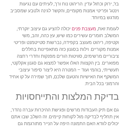
בז', ירוק וכחול עדין. הריהוט נוח ורך, לעיתים עם נגיעות
וינטג' ופריטי אמנות מקומיים, והקשר לגינה ולטבע שמסביב
מודגש במיוחד.
לעומת זאת,
מעצבת פנים
יכולה להציע גם עיצוב יוקרתי,
המשלב חומרים עשירים כמו שיש, עץ כהה, זהב, משי
וקטיפה, ריהוט מעוצב בקפידה, נברשות סטייטמנט ופריטי
אמנות מקוריים. וילות בסגנון כזה מתאפיינות בחללים
ציבוריים מרשימים, סוויטות הורים מפנקות וחדרי רחצה
מפוארים. בין הקצוות האלו אפשר למצוא גם סגנון אקלקטי,
תעשייתי, בוהמי ועוד – המטרה היא ליצור סיפור עיצובי
המשקף את האישיות והטעם שלכם, תוך שמירה על קו אחיד
והרמוני בכל הבית.
בדיקת המלצות והתייחסויות
גם אם תיק העבודות מרשים ופגישת ההיכרות עברה נהדר,
אין תחליף לבדיקה מול לקוחות קיימים. זה השלב שבו אתם
יכולים לוודא האם התמונה היפה על הנייר מתורגמת גם