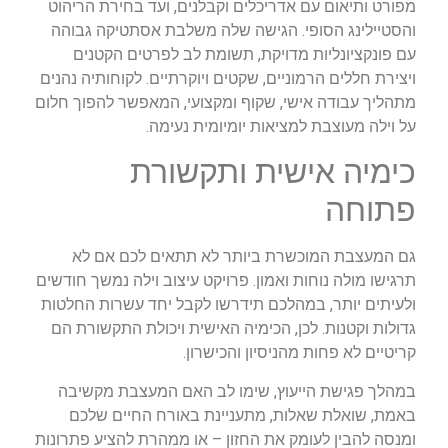
מפורט ותיאום עם אדריכלים וקבלנים, ועד בחירת הריהוט
והסטיילינג הסופי. הגישה שלה משלבת אסתטיקה גבוהה
עם פונקציונליות מדויקת, תשומת לב לפרטים הקטנים
ויצירת חללים הרמוניים, שקטים ויוקרתיים. לקוחותיה נהנים
מתהליך עבודה אישי, שקוף ומקצועי, המאפשר להפוך חלום
על וילה מעוצבת למציאות יומיומית נעימה.
כימיה אישית ותקשורת
פתוחה
גם המעצבת המוכשרת ביותר לא תתאים לכם אם לא
תרגישו מולה נוחות ואמון. פרויקט עיצוב וילה נמשך חודשים
ולעיתים יותר, במהלכם תידרשו לקבל יחד עשרות החלטות
גדולות וקטנות. לכן, הכימיה האישית ויכולת התקשורת הם
קריטיים לא פחות מהניסיון והכישרון.
במהלך פגישת הייעוץ, שימו לב האם המעצבת מקשיבה
באמת, שואלת שאלות, מתעניינת באורח החיים שלכם
ומנסה להבין לעומק את החזון – או ממהרת להציע פתרונות