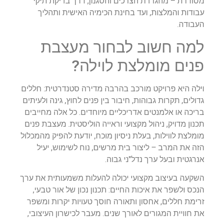
מסודרת – מהגדרת הצרכים והסגנון, דרך בדיקת תיקי
עבודות והמלצות, ועד בחינת הכימיה האישית ותהליך
העבודה.
למה חשוב לבחור מעצבת
פנים מומלצת לוילה?
וילה היא פרויקט מורכב בהרבה מדירה סטנדרטית: חללים
גדולים, תקרות גבוהות, חיבור בין פנים לחוץ, גינה ולעיתים
בריכה או אלמנטים אדריכליים מיוחדים. כל אלה מחייבים
תכנון מדויק, ניהול מקצועי וראייה הוליסטית. מעצבת פנים
מומלצת לווילות, בעלת ניסיון מוכח, יודעת להפיק מהמכלול
הזה את המרב – ליצור בית מרשים, נוח לשימוש, יעיל
אנרגטית ובעל ערך נדל"ני גבוה.
השקעה בעיצוב מקצועי יכולה להעלות משמעותית את ערך
הנכס ולשפר את איכות החיים: תכנון נכון של אור טבעי,
זרימת חללים, אחסון ותאורה חוסך טעויות יקרות ומשפר
את חוויית המגורים לאורך שנים. מעבר לכישרון העיצובי,