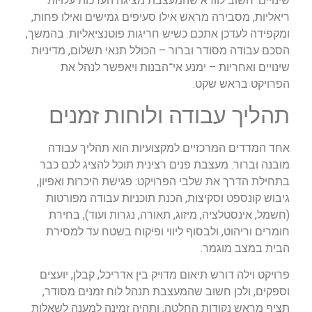
שינויים. חשוב לוודא שהמעצבת מציגה הערכות עלויות
ריאליות, מסבירה מראש אילו סעיפים גמישים ואילו פחות,
ומקפידה לעדכן אתכם כשיש חריגות פוטנציאליות. בהמשך,
הסכם עבודה מסודר וברור – הכולל תנאי תשלום, מדיניות
שינויים ואחריות – ימנע אי־הבנות ויאפשר לנהל את
הפרויקט בראש שקט.
תהליך עבודה ולוחות זמנים
אחד המדדים המרכזיים למקצועיות הוא תהליך עבודה
מובנה וברור. מעצבת פנים רצינית תוכל להציג לכם כבר
בתחילת הדרך את שלבי הפרויקט: פגישת היכרות ואפיון,
גיבוש קונספט וסקיצות, הכנת תוכניות עבודה מפורטות
(חשמל, אינסטלציה, מיזוג, תאורה, נגרות ועוד), בחירת
חומרים וריהוט, ולבסוף ליווי ופיקוח בשטח עד למסירת
הבית במצב מוגמר.
פרויקט וילה דורש תיאום מדויק בין אדריכל, קבלן, יועצים
וספקים, ולכן חשוב שהמעצבת תנהל לוח זמנים מסודר,
תציף מראש נקודות החלטה, ותהיה זמינה למענה לשאלות