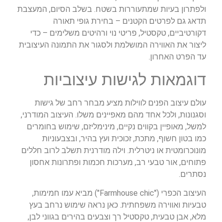
ולפתרון בעיות שמתעוררות בשטח. בשלב הסיום, המעצבת
תדאג גם לפרטים הקטנים – בחירת גופי תאורה
דקורטיביים, טקסטיל, פריטי נוי ורהיטים משלימים – כדי
ליצור את האווירה המושלמת ולסגור את התמונה העיצובית
עד הפרט האחרון.
דוגמאות לגישות עיצוביות
עולם עיצוב הפנים לווילות מציע מבחר רחב של גישות
וסגנונות, ולכל אחד מהם מאפיינים משלו. העיצוב המודרני,
למשל, מאופיין בקווים נקיים, מינימליזם, שימוש בחומרים
כמו בטון חשוף, מתכת, זכוכית ועץ בהיר, ובצבעוניות
מונוכרומטית או ניטרלית. וילה מודרנית תשלב לרוב חללים
פתוחים, אור טבעי רב, מערכות חכמות ופתרונות אחסון
נסתרים.
העיצוב הכפרי ("Farmhouse chic") מביא עמו חמימות,
טבעיות ואווירה משפחתית. כאן נראה שימוש נרחב בעץ
מלא, אבן טבעית, טקסטיל רך וצבעים בהירים בגווני לבן,