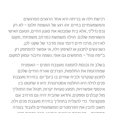
רכישת וילה או בנייתה היא אחד הרגעים המרגשים
והמשמעותיים בחיים. זהו רגע של הגשמת חלום – לא רק
נכס נדל"ני, אלא בית שמבטא את סגנון החיים, הטעם האישי
והשאיפות שלכם. הוילה משמשת כמרחב משפחתי, מקום
לאירוח, מרכז חיים דינמי ונווה מדבר של שקט. לכן,
כשניגשים לתכנון או לשיפוץ וילה, אי אפשר להסתפק רק
ב"יפה ונוח" – מחפשים גם אופי, נשמה וחיבור עמוק למקום.
בשלב זה נכנסת לתמונה מעצבת הפנים – האומנית
שמתרגמת את החלומות, הצרכים ואורח החיים שלכם
לתכנון קונקרטי ולבית שחיים בו ביום־יום. בחירת מעצבת
פנים לוילה היא החלטה אסטרטגית: היא זו שתנווט בין
אינסוף אפשרויות, תמנע טעויות יקרות, תנהל את התהליך
מול קבלנים וספקים, ותדאג שהבית יהיה גם מרהיב וגם
פונקציונלי. כדי להצליח בתהליך בחירת מעצבת פנים וילה,
חשוב להבין את הפרמטרים המשמעותיים ולעבוד בצורה