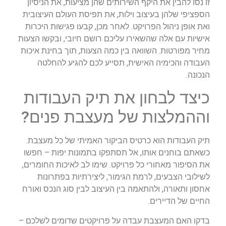
זו נסו להבין את היקף השירותים שהן מציעות, את הניסיון
הספציפי שלהן בעיצוב וילות, את תפיסת העולם העיצובית
ואת אופן ניהול הפרויקט. לאחר מכן, קבעו פגישות היכרות
אישיות עם אלה שהשאירו עליכם רושם חיובי, ובקשו הצעות
מחיר מפורטות. השוואה בין כמה הצעות, תוך בחינת איכות
העבודה והכימיה האישית, תסייע לכם להגיע להחלטה
הנכונה.
כיצד לבחון את תיק העבודות
וההמלצות של מעצבת פנים?
תיק העבודות הוא כרטיס הביקור האמיתי של כל מעצבת.
כשאתם בוחנים אותו, אל תסתפקו בתמונות יפות – חפשו
את הסיפור מאחורי כל פרויקט. שימו לב לאיכות החומרים,
לשילובי הצבעים, לרמת הגימור, ליצירתיות בפתרונות
אחסון ותאורה, ולהתאמה בין העיצוב לבין סוג הנכס ואורח
החיים של הדיירים.
בדקו האם המעצבת עבדה על פרויקטים שדומים לשלכם –